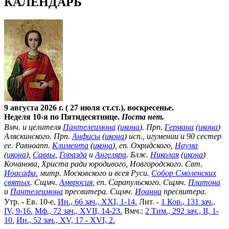
КАЛЕНДАРЬ
9 августа 2026 г. ( 27 июля ст.ст.), воскресенье.
Неделя 10-я по Пятидесятнице.
Поста нет.
Вмч. и целителя
Пантелеимона
(
икона
). Прп.
Германа
(
икона
)
Аляскинского. Прп.
Анфисы
(
икона
) исп., игумении и 90 сестер
ее. Равноапп.
Климента
(
икона
), еп. Охридского,
Наума
(
икона
),
Саввы
,
Горазда
и
Ангеляра
. Блж.
Николая
(
икона
)
Кочанова, Христа ради юродивого, Новгородского. Свт.
Иоасафа
, митр. Московского и всея Руси.
Собор Смоленских
святых
. Сщмч.
Амвросия
, еп. Сарапульского. Сщмч.
Платона
и
Пантелеимона
пресвитера. Сщмч.
Иоанна
пресвитера.
Утр. - Ев. 10-е,
Ин., 66 зач., XXI, 1-14.
Лит. -
1 Кор., 131 зач.,
IV, 9-16.
Мф., 72 зач., XVII, 14-23.
Вмч.:
2 Тим., 292 зач., II, 1-
10.
Ин., 52 зач., XV, 17 - XVI, 2.