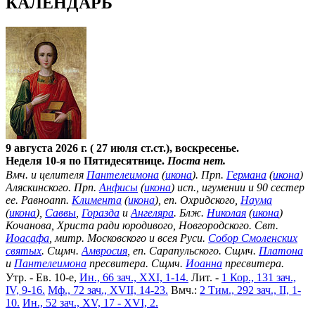
КАЛЕНДАРЬ
9 августа 2026 г. ( 27 июля ст.ст.), воскресенье.
Неделя 10-я по Пятидесятнице.
Поста нет.
Вмч. и целителя
Пантелеимона
(
икона
). Прп.
Германа
(
икона
)
Аляскинского. Прп.
Анфисы
(
икона
) исп., игумении и 90 сестер
ее. Равноапп.
Климента
(
икона
), еп. Охридского,
Наума
(
икона
),
Саввы
,
Горазда
и
Ангеляра
. Блж.
Николая
(
икона
)
Кочанова, Христа ради юродивого, Новгородского. Свт.
Иоасафа
, митр. Московского и всея Руси.
Собор Смоленских
святых
. Сщмч.
Амвросия
, еп. Сарапульского. Сщмч.
Платона
и
Пантелеимона
пресвитера. Сщмч.
Иоанна
пресвитера.
Утр. - Ев. 10-е,
Ин., 66 зач., XXI, 1-14.
Лит. -
1 Кор., 131 зач.,
IV, 9-16.
Мф., 72 зач., XVII, 14-23.
Вмч.:
2 Тим., 292 зач., II, 1-
10.
Ин., 52 зач., XV, 17 - XVI, 2.