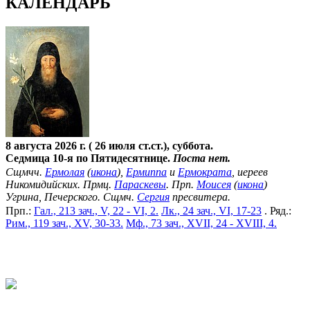
КАЛЕНДАРЬ
8 августа 2026 г. ( 26 июля ст.ст.), суббота.
Седмица 10-я по Пятидесятнице.
Поста нет.
Сщмчч.
Ермолая
(
икона
),
Ермиппа
и
Ермократа
, иереев
Никомидийских. Прмц.
Параскевы
. Прп.
Моисея
(
икона
)
Угрина, Печерского. Сщмч.
Сергия
пресвитера.
Прп.:
Гал., 213 зач., V, 22 - VI, 2.
Лк., 24 зач., VI, 17-23
. Ряд.:
Рим., 119 зач., XV, 30-33.
Мф., 73 зач., XVII, 24 - XVIII, 4.