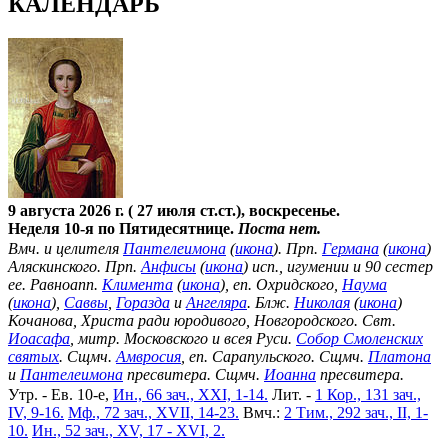
КАЛЕНДАРЬ
9 августа 2026 г. ( 27 июля ст.ст.), воскресенье.
Неделя 10-я по Пятидесятнице.
Поста нет.
Вмч. и целителя
Пантелеимона
(
икона
). Прп.
Германа
(
икона
)
Аляскинского. Прп.
Анфисы
(
икона
) исп., игумении и 90 сестер
ее. Равноапп.
Климента
(
икона
), еп. Охридского,
Наума
(
икона
),
Саввы
,
Горазда
и
Ангеляра
. Блж.
Николая
(
икона
)
Кочанова, Христа ради юродивого, Новгородского. Свт.
Иоасафа
, митр. Московского и всея Руси.
Собор Смоленских
святых
. Сщмч.
Амвросия
, еп. Сарапульского. Сщмч.
Платона
и
Пантелеимона
пресвитера. Сщмч.
Иоанна
пресвитера.
Утр. - Ев. 10-е,
Ин., 66 зач., XXI, 1-14.
Лит. -
1 Кор., 131 зач.,
IV, 9-16.
Мф., 72 зач., XVII, 14-23.
Вмч.:
2 Тим., 292 зач., II, 1-
10.
Ин., 52 зач., XV, 17 - XVI, 2.